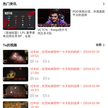
热门资讯
PDD突然出现，并透露新
平台的选择
VCTCN：Rarga势不可
《英雄联盟》LPL 夏季赛
挡五杀灭队
将启用全局 BP，全新赛
制改动让场
Ta的视频
全部
过年好：饥荒哈姆雷特*~今天轮到奶奶！ (2019-02-10
18:52)
74
0
01:17:19
过年好：饥荒哈姆雷特*~今天轮到奶奶！ (2019-02-10
17:35)
63
0
02:00:05
过年好：饥荒哈姆雷特*~今天轮到温蒂！ (2019-02-09
19:37)
58
0
01:20:21
过年好：饥荒哈姆雷特*~今天轮到温蒂！ (2019-02-08
18:36)