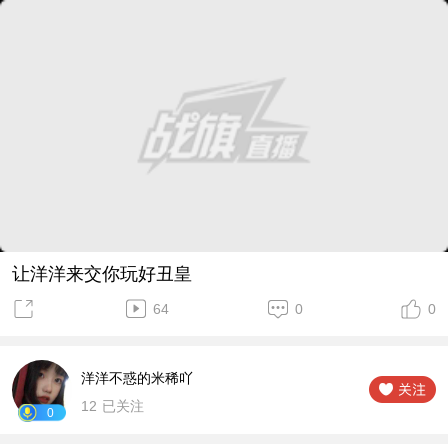
让洋洋来交你玩好丑皇
64
0
0
洋洋不惑的米稀吖
12
已关注
0