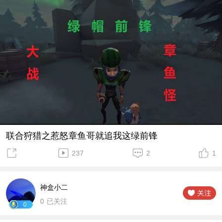
联合狩猎之惹怒章鱼哥就追我这绿前锋
237
2
1
神盒小二
0
已关注
0