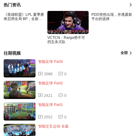
热门资讯
《英雄联盟》LPL 夏季赛
PDD突然出现，并透露新
将启用全局 BP，全新赛
平台的选择
制改动让场
VCTCN：Rarga势不可
挡五杀灭队
往期视频
全部
智能足球·Part3
2088
0
25:37
智能足球·Part2
2421
0
02:00:00
智能足球·Part1
2552
0
02:00:27
智能交互运动·全篇