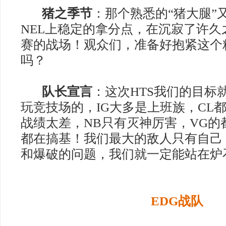
猪之季节
：那个熟悉的“猪大腿”
NEL
上稳定的拿分点，在沉寂了许久
赛的战场！观众们，准备好抱紧这个
吗？
队长宣言
：这次
HTS
我们的目标
玩竞技场的，
IG
大多是上班族，
CL
战绩太差，
NB
只有灭神厉害，
VG
的
都在搞基！我们最大的敌人只有自己
和爆破的问题，我们就一定能站在炉
EDG
战队