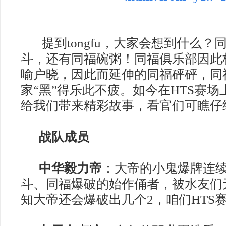
提到
tongfu
，大家会想到什么？
斗，还有同福碗粥！同福俱乐部因此
喻户晓，因此而延伸的同福砰砰，同
家“黑”得乐此不疲。如今在
HTS
赛场
给我们带来精彩故事，看官们可瞧仔
战队成员
中华毅力帝
：大帝的小鬼爆牌连
斗、同福爆破的始作俑者，被水友们
知大帝还会爆破出几个
2
，咱们
HTS