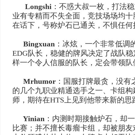
Longshi
：不惑大叔一枚，打法稳
业有专精而不失全面，竞技场场均十
在话下，号称炉石已通关，不惧任何
Bingxuan
：
冰炫，一个非常低调
EDG
队长，稳健的牌风决定了战队稳
样一个令人信服的队长，定会带领队
Mrhumor
：
国服打牌最贪，没有
的几个九职业精通选手之一、卡组构
师，期待在
HTS
上见到他带来新的思
Yinian
：
内测时期接触炉石，却一
比赛；并不擅长毒瘤卡组，却被朋友