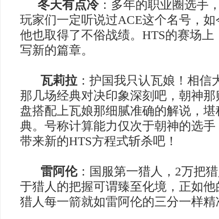
冬天有点冷
：多年的职业圈选手
玩家们一定听说过
ACE
这个名号，如
他也取得了不俗战绩。
HTS
的赛场上
写新的篇章。
瓦莉拉
：护国我只认瓦娘！相信
那几场经典对决印象深刻吧，朝神那
盘搭配上瓦娘那细腻准确的解说，堪
典。号称计算能力仅次于朝神的选手
带来新的
HTS
方程式斩杀吧！
雷阿伦
：国服第一猎人，
2
万把猎
于猎人的把握可谓臻至化境，正如他
猎人每一箭就如雷阿伦的三分一样精