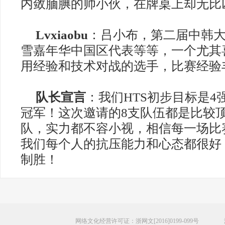
内敛腼腆的帅小伙，在牌桌上却无比
Lvxiaobu
：
吕小布，第二届中韩
雪嘉年华中国区代表等等，一个尤其
用经验和技术对战的选手，比赛经验
队长宣言
：我们
HTS
初步目标是
4
冠军！这次邀请的
8
支队伍都是比较
队，实力都不容小视，相信每一场比
我们每个人的抗压能力和心态都很好
制胜！
网络文化经营许可证：浙网文[2016]0199-099号