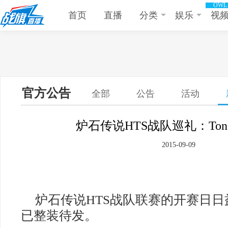
OWL
首页
直播
分类
娱乐
视
官方公告
全部
公告
活动
炉石传说HTS战队巡礼：Tong
2015-09-09
炉石传说
HTS
战队联赛的开赛日日
已整装待发。