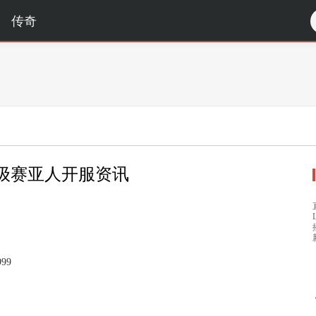
传奇
级赛亚人开服资讯
999