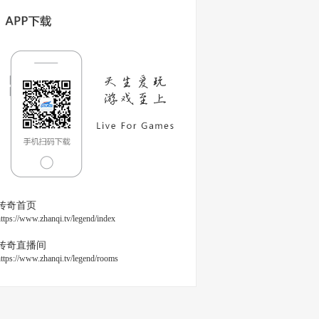
传奇首页
ttps://www.zhanqi.tv/legend/index
传奇直播间
https://www.zhanqi.tv/legend/rooms