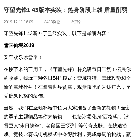
守望先锋1.43版本实装：热身阶段上线 盾量削弱
2019-12-11 16:09
8413浏览
3评论
守望先锋1.43新补丁已经实装，以下是详细内容：
雪国仙境2019
又至欢乐冰雪季！
在接下来的三周里，《守望先锋》将充满节日气氛！拓展你
的收藏，畅玩三种冬日对抗模式：雪域狩猎、雪球攻势和全
新的雪球死斗！在暴雪世界赏雪，观赏夜晚的闪烁灯光，享
受糖果风格的装饰。
当然，我们在圣诞补给中也为大家准备了全新的礼物！全新
的季节主题物品等你来解锁——包括冰霜化身“西格玛”、冰
雪巨人“末日铁拳”、老鼠国王“死神”等传奇皮肤。在快速游
戏、竞技比赛或街机模式中夺得胜利，完成每周的挑战，赢