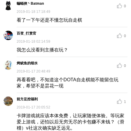
蝙蝠俠丶Batman
0
2019-01-18 17:18:49
看了一下午还是不懂怎玩自走棋
百变_打赏官
0
2019-01-18 02:14:59
我怎么没看到主播在玩？
烤鱿鱼的细水
0
2019-01-17 20:48:49
再看看吧，不知道这个DOTA自走棋能不能留住玩
家，希望不是昙花一现
前方足控福利
1
2019-01-17 20:05:52
卡牌游戏就应该本体免费，让玩家随便体验。等玩家
爱上游戏，还怕以后无穷无尽的卡包赚不来钱？（滑
稽）v社这次确实缺乏远见。