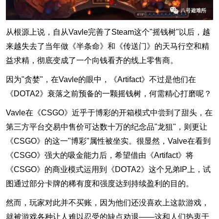
从根源上说，自从Vavle完善了Steam这个"摇钱树"以后，越
来越失去了当年做《半条命》和《传送门》的天马行空和精
益求精，彻底变成了一个向钱看齐的线上零售商。
因为"贪婪"，在Vavle的眼中，《Artifact》不过是他们在
《DOTA2》衰落之前预备的一颗摇钱树，何需精心打磨呢？
Vavle在《CSGO》近乎于博彩的开箱模式中尝到了甜头，在
第三方平台交易中售价可达数十万的纪念品"龙狙"，则更让
《CSGO》的这一"博彩"属性被坐实。很显然，Valve在看到
《CSGO》强大的吸金能力后，希望借由《Artifact》将
《CSGO》的商业模式运用到《DOTA2》这个兄弟IP上，试
图通过部分卡牌的稀有度和强度达到持续盈利的目的。
然而，玩家对此并不买账，因为他们还没喜欢上这款游戏，
就被游戏各种让人难以忍受的缺点劝退——这和人们热衷于