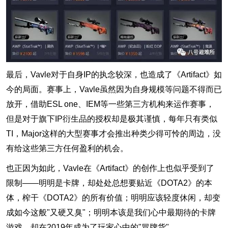
最后，Vavle对于自身IP的执念较深，也造成了《Artifact》如
今的局面。赛事上，Vavle虽然因为自身规模等问题不得而已
放开，借助ESL one、IEM等一些第三方机构来运作赛事，
但是对于旗下IP衍生品的授权却是极其谨慎，每年只有类似
TI，Major这样的大型赛事才会推出种类少得可怜的周边，没
有给这些第三方任何盈利的机会。
也正因为如此，Vavle在《Artifact》的创作上也似乎受到了
限制——明明是卡牌，却处处总想要贴近《DOTA2》的本
体，榨干《DOTA2》的所有价值；明明应该轻度休闲，却变
成如今这般"又硬又臭"；明明本该是我们心中最期待的卡牌
游戏，却在2019年成为了玩家心中的"冒牌货"。