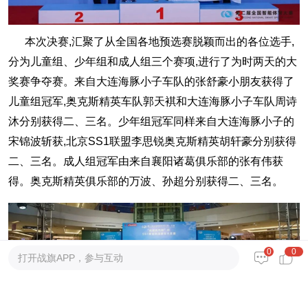
本次决赛,汇聚了从全国各地预选赛脱颖而出的各位选手,
分为儿童组、少年组和成人组三个赛项,进行了为时两天的大
奖赛争夺赛。来自大连海豚小子车队的张舒豪小朋友获得了
儿童组冠军,奥克斯精英车队郭天褀和大连海豚小子车队周诗
沐分别获得二、三名。少年组冠军同样来自大连海豚小子的
宋锦波斩获,北京SS1联盟李思锐奥克斯精英胡轩豪分别获得
二、三名。成人组冠军由来自襄阳诸葛俱乐部的张有伟获
得。奥克斯精英俱乐部的万波、孙超分别获得二、三名。
0
0
打开战旗APP，参与互动