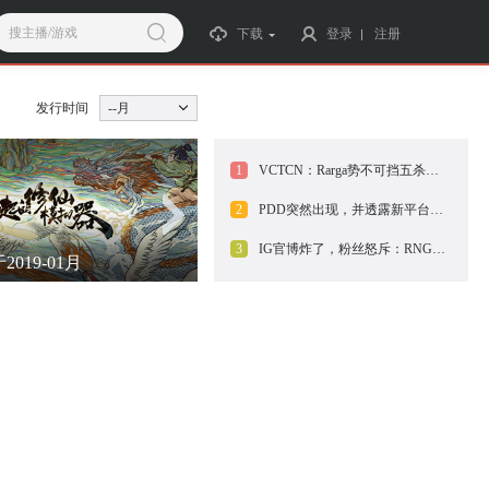
搜主播/游戏
下载
登录
注册
发行时间
--月
1
VCTCN：Rarga势不可挡五杀灭队
2
PDD突然出现，并透露新平台的选择
3
IG官博炸了，粉丝怒斥：RNG双雄太菜了！wei采访承认：个
2019-01月
发行于2019-01月