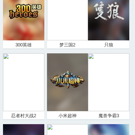
300英雄
梦三国2
只狼
忍者村大战2
小米超神
魔兽争霸3