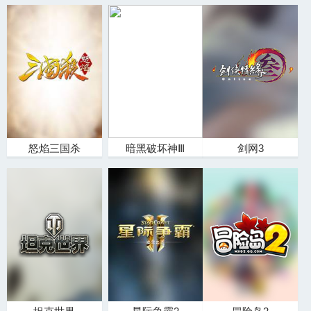
怒焰三国杀
暗黑破坏神Ⅲ
剑网3