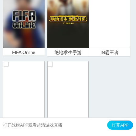
FIFA Online
绝地求生手游
IN霸王者
官方达人
战力大神
打开战旗APP观看超清游戏直播
打开APP