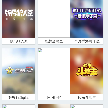
饭局狼人杀
幻想全明星
本月手游玩什么
荒野行动plus
怀旧回忆
欢乐斗地主