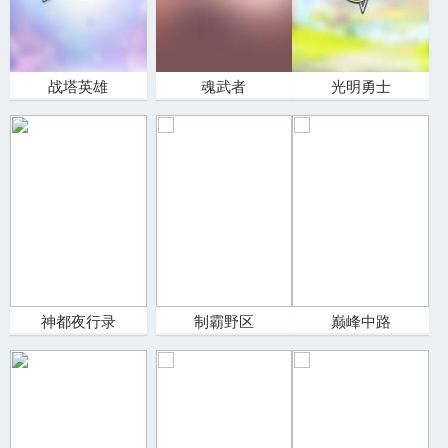
战塔英雄
魂武者
光明勇士
神都夜行录
制霸野区
巅峰中路