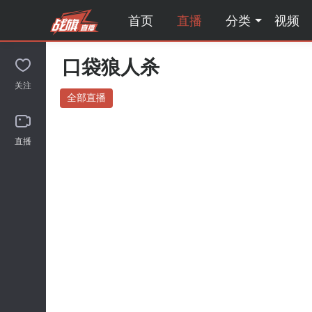
首页
直播
分类
视频
口袋狼人杀
关注
全部直播
直播