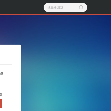
搜主播/游戏
录
败