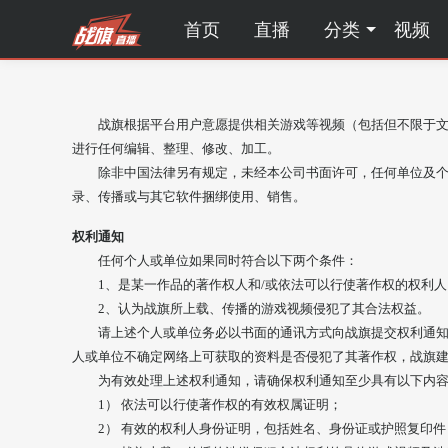
首页
直播
分类
视频
战旗根据平台用户意愿提供相关游戏等视频（包括但不限于
进行任何编辑、整理、修改、加工。
除非中国法律另有规定，未经本公司书面许可，任何单位及个
录、传播或与其它软件捆绑使用、销售。
权利通知
任何个人或单位如果同时符合以下两个条件：
1、是某一作品的著作权人和/或依法可以行使著作权的权利人
2、认为战旗所上载、传播的游戏视频侵犯了其合法权益。
请上述个人或单位务必以书面的通讯方式向战旗提交权利通知
人或单位不确定网络上可获取的资料是否侵犯了其著作权，战旗
为有效处理上述权利通知，请确保权利通知至少具有以下内
1） 依法可以行使著作权的有效权属证明；
2） 有效的权利人身份证明，包括姓名、身份证或护照复印