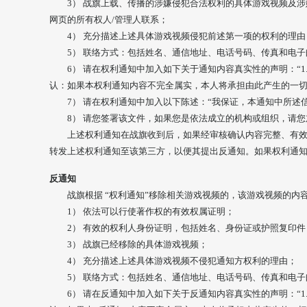
3） 战旗上载、传播的涉嫌侵犯合法权利的具体游戏视频及
网页的所有权人/管理人联系；
4） 充分描述上述具体游戏视频侵犯前述第一项的权利的理由
5） 联络方式：包括姓名、通信地址、电话号码、传真和电子
6） 请在权利通知中加入如下关于通知内容真实性的声明：“
认：如果本权利通知内容不完全属实，本人将承担由此产生的一切
7） 请在权利通知中加入以下陈述：“我保证，本通知中所
8） 请您签署该文件，如果您是依法成立的机构或组织，请
上述权利通知在战旗收到后，如果经审核确认内容完整、有
转发上述权利通知至该第三方，以便其提出反通知。如果权利通
反通知
战旗根据 “权利通知”移除相关游戏视频的，该游戏视频的
1） 依法可以行使著作权的有效权属证明；
2） 有效的权利人身份证明，包括姓名、身份证或护照复印
3） 战旗已经移除的具体游戏视频；
4） 充分描述上述具体游戏视频不侵犯通知方权利的理由；
5） 联络方式：包括姓名、通信地址、电话号码、传真和电子
6） 请在反通知中加入如下关于反通知内容真实性的声明：“