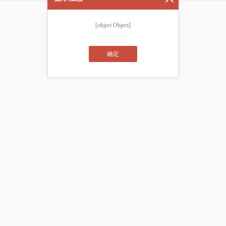
[object Object]
确定